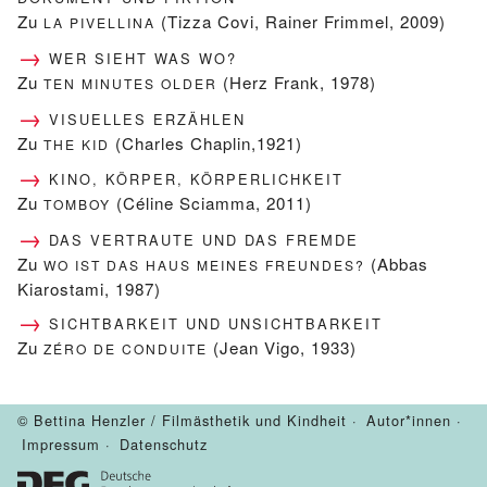
Zu
(Tizza Covi, Rainer Frimmel, 2009)
LA PIVELLINA
WER SIEHT WAS WO?
Zu
(Herz Frank, 1978)
TEN MINUTES OLDER
VISUELLES ERZÄHLEN
Zu
(Charles Chaplin,1921)
THE KID
KINO, KÖRPER, KÖRPERLICHKEIT
Zu
(Céline Sciamma, 2011)
TOMBOY
DAS VERTRAUTE UND DAS FREMDE
Zu
(Abbas
WO IST DAS HAUS MEINES FREUNDES?
Kiarostami, 1987)
SICHTBARKEIT UND UNSICHTBARKEIT
Zu
(Jean Vigo, 1933)
ZÉRO DE CONDUITE
© Bettina Henzler / Filmästhetik und Kindheit ·
Autor*innen
·
Impressum
·
Datenschutz