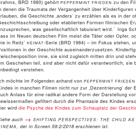
Brahms, BRD 1980) gehört
zu den Fil
PEPPERMINT FRIEDEN
in denen die Traumata der Vergangenheit über Kinderfiguren 
rlauben, die Geschichte ‚anders’ zu erzählen als es in der of
Geschichtsschreibung oder etablierten Formen filmischen Erz
1
nzusprechen, was gesellschaftlich tabuisiert wird.
Inga Sch
dass im Neuen deutschen Film meist die Täter oder Opfer, od
ie in Reitz’
-Serie (BRD 1984) – im Fokus stehen, u
HEIMAT
Positionen in der Geschichte auseinanderzusetzen. Kinderfi
Zwischenposition inne, sie sind zugleich mitten drin und s
m Geschehen teil, sind aber nicht dafür verantwortlich, sie
unbedingt verstehen.
Ich möchte im Folgenden anhand von
PEPPERMINT FRIEDEN
Kindes in manchen Filmen nicht nur zur ‚Dezentrierung’ der 
auch Anlass für eine radikal andere Form der Darstellung von
gewissermaßen gefiltert durch die Phantasie des Kindes ers
hier wird
die Psyche des Kindes zum Schauplatz der Geschi
Siehe auch
SHIFTING PERSPECTIVES: THE CHILD A
der in Screen 59:2/2018 erschienen ist.
CINEMA,