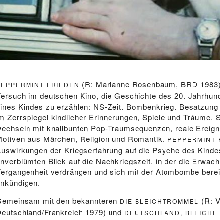
(R: Marianne Rosenbaum, BRD 1983) i
PEPPERMINT FRIEDEN
Versuch im deutschen Kino, die Geschichte des 20. Jahrhund
eines Kindes zu erzählen: NS-Zeit, Bombenkrieg, Besatzung 
im Zerrspiegel kindlicher Erinnerungen, Spiele und Träume
wechseln mit knallbunten Pop-Traumsequenzen, reale Ereigni
Motiven aus Märchen, Religion und Romantik.
PEPPERMINT 
Auswirkungen der Kriegserfahrung auf die Psyche des Kindes
unverblümten Blick auf die Nachkriegszeit, in der die Erwa
Vergangenheit verdrängen und sich mit der Atombombe berei
ankündigen.
Gemeinsam mit den bekannteren
(R: V
DIE BLEICHTROMMEL
Deutschland/Frankreich 1979) und
DEUTSCHLAND, BLEICHE