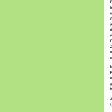
e
a
w
a