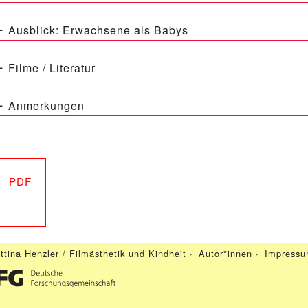
Ausblick: Erwachsene als Babys
Filme / Literatur
Anmerkungen
PDF
ttina Henzler / Filmästhetik und Kindheit ·
Autor*innen
·
Impress