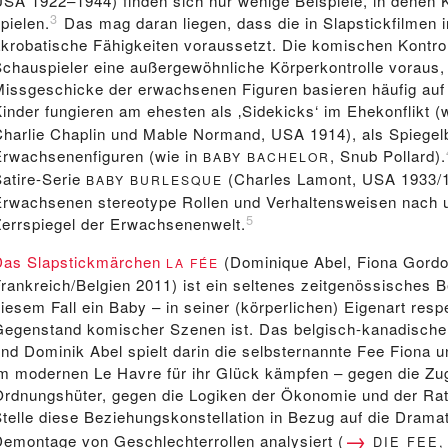
USA 1922–1944) finden sich nur wenige Beispiele, in denen K
3
pielen.
Das mag daran liegen, dass die in Slapstickfilmen 
akrobatische Fähigkeiten voraussetzt. Die komischen Kontro
Schauspieler eine außergewöhnliche Körperkontrolle voraus,
Missgeschicke der erwachsenen Figuren basieren häufig au
inder fungieren am ehesten als ‚Sidekicks‘ im Ehekonflikt (
Charlie Chaplin und Mable Normand, USA 1914), als Spiegelbi
Erwachsenenfiguren (wie in
, Snub Pollard).
BABY BACHELOR
Satire-Serie
(Charles Lamont, USA 1933/19
BABY BURLESQUE
Erwachsenen stereotype Rollen und Verhaltensweisen nach 
5
Zerrspiegel der Erwachsenenwelt.
Das Slapstickmärchen
(Dominique Abel, Fiona Gord
LA FÉE
rankreich/Belgien 2011) ist ein seltenes zeitgenössisches B
iesem Fall ein Baby – in seiner (körperlichen) Eigenart res
Gegenstand komischer Szenen ist. Das belgisch-kanadisch
und Dominik Abel spielt darin die selbsternannte Fee Fiona 
im modernen Le Havre für ihr Glück kämpfen – gegen die Zugri
Ordnungshüter, gegen die Logiken der Ökonomie und der Rati
Stelle diese Beziehungskonstellation in Bezug auf die Drama
Demontage von Geschlechterrollen analysiert (
DIE FEE