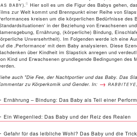
6
).
Hier soll es um die Figur des Babys gehen, das
DAS BABY
Films zur Welt kommt und Brennpunkt einer Reihe von Slaps
Performances kreisen um die körperlichen Bedürfnisse des
‚Standardsituationen‘ in der Beziehung von Erwachsenen und
Namensgebung, Ernährung, (körperliche) Bindung, Einschlafe
körperliche Unversehrtheit). Im Folgenden werde ich eine A
auf die ‚Performance‘ mit dem Baby analysieren. Diese Sz
Nachdenken über Kindheit im Slapstick anregen und verdeutli
von Kind und Erwachsenen grundlegende Bedingungen des M
werden.
Siehe auch "Die Fee, der Nachtportier und das Baby. Das Sl
Kommentar zu Körperkomik und Gender. In:
RABBITEYE
Ernährung – Bindung: Das Baby als Teil einer Perfor
Ein Wiegenlied: Das Baby und der Reiz des Realen
Gefahr für das leibliche Wohl? Das Baby und die Tric