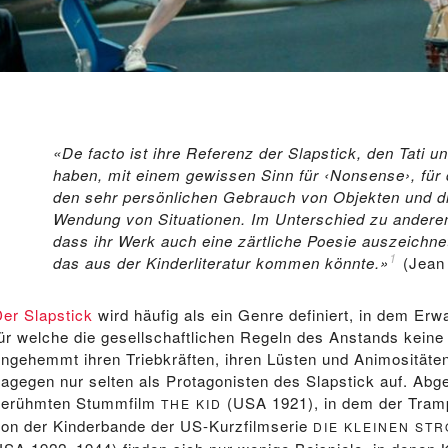
«De facto ist ihre Referenz der Slapstick, den Tati u
haben, mit einem gewissen Sinn für ‹Nonsense›, für
den sehr persönlichen Gebrauch von Objekten und d
Wendung von Situationen. Im Unterschied zu andere
dass ihr Werk auch eine zärtliche Poesie auszeichne
1
das aus der Kinderliteratur kommen könnte.»
(Jean 
Der Slapstick
wird häufig als ein Genre definiert, in dem Er
für welche die gesellschaftlichen Regeln des Anstands keine 
ungehemmt ihren Triebkräften, ihren Lüsten und Animositäte
dagegen nur selten als Protagonisten des Slapstick auf. Ab
berühmten Stummfilm
(USA 1921), in dem der Tramp
THE KID
von der Kinderbande der US-Kurzfilmserie
DIE KLEINEN STR