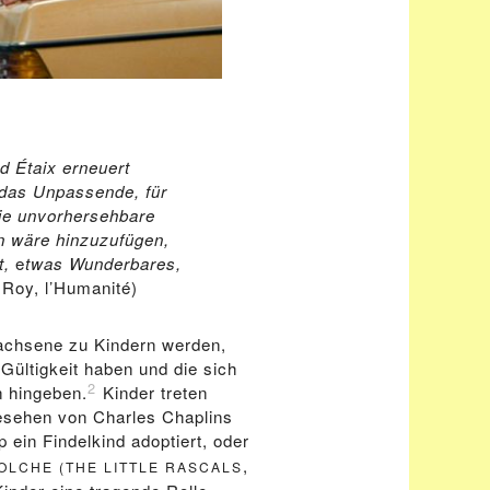
nd Étaix erneuert
 das Unpassende, für
ie unvorhersehbare
n wäre hinzuzufügen,
t,
e
twas Wunderbares,
Roy, l’Humanité)
wachsene zu Kindern werden,
Gültigkeit haben und die sich
2
n hingeben.
Kinder treten
gesehen von Charles Chaplins
 ein Findelkind adoptiert, oder
,
OLCHE (THE LITTLE RASCALS