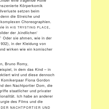
inder eine tragende Rolle
inszenierte Körperkomik
llverluste setzen beim
 denn die Streiche und
f komplexen Choreographien.
wie in
,
HIS TRYSTING PLACE
lder der ‚kindlichen‘
4
Oder sie ahmen, wie in der
32), in der Kleidung von
und wirken wie ein komischer
on, Bruno Romy,
eispiel, in dem das Kind – in
pektiert wird und diese dennoch
e Komikerpaar Fiona Gordon
und den Nachtportier Dom, die
ffe staatlicher und privater
onalität. Ich habe an anderer
turgie des Films und die
, DER NACHTPORTIER UND