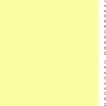
s
K
F
d